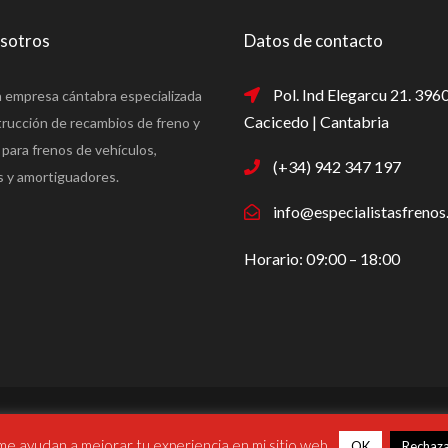
osotros
Datos de contacto
Pol. Ind Elegarcu 21. 396
 empresa cántabra especializada
Cacicedo | Cantabria
rucción de recambios de freno y
para frenos de vehículos,
(+34) 942 347 197
 y amortiguadores.
info@especialistasfreno
Horario: 09:00 – 18:00
© Especialistas Frenos 2026 | Todos los dere
me ayudan a mejorar tu experiencia en mi sitio web.
OK
Rechaz