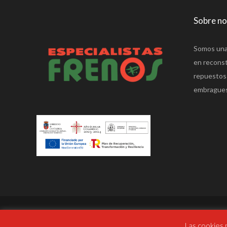
Sobre n
Somos una
en reconst
repuestos 
embragues
Las cookies 