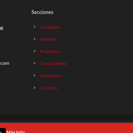
Secciones
Categorías
08
Servicios
Productos
s.com
Tienda Online
Conócenos
Contacto
chos reservados |
Política de Privacidad
|
Transparencia
Más info
ar